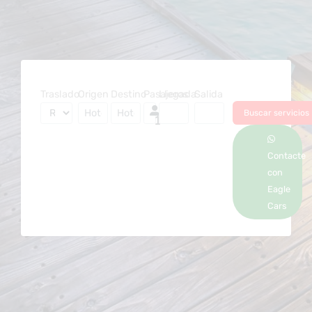
Traslado
Origen
Destino
Pasajeros
Llegada
Salida
1
Contacte
con
Eagle
Cars